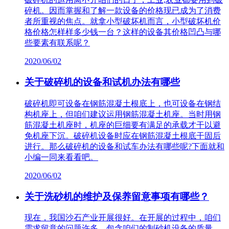
碎机。因而掌握和了解一款设备的价格现已成为了消费
者所重视的焦点。就拿小型破坏机而言，小型破坏机价
格价格怎样样多少钱一台？这样的设备其价格凹凸与哪
些要素有联系呢？
2020/06/02
关于破碎机的设备和试机办法有哪些
破碎机即可设备在钢筋混凝土根底上，也可设备在钢结
构机座上，但咱们建议运用钢筋混凝土机座。当时用钢
筋混凝土机座时，机座的巨细要有满足的承载才干以避
免机座下沉。破碎机设备时应在钢筋混凝土根底干固后
进行。那么破碎机的设备和试车办法有哪些呢?下面就和
小编一同来看看吧。
2020/06/02
关于洗砂机的维护及保养留意事项有哪些？
现在，我国沙石产业开展很好。在开展的过程中，咱们
需求留意的问题许多，包含咱们的制砂机设备的质量。