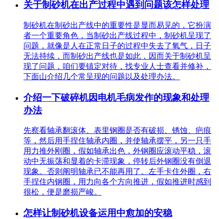
关于制砂机在出产过程中遇到问题该怎样处理
制砂机在制砂出产线中的重要性是显而易见的，它扮演
者一个重要角色，当制砂出产线过程中，制砂机呈现了
问题，就像是人在正常日子的过程中失去了氧气，日子
无法持续，而制砂出产线也是如此，因而关于制砂机呈
现了问题，咱们要镇定对待，找专业人士查看并修补，
下面山介绍几个常呈现的问题以及处理办法。
介绍一下破碎机因电机毛病发作的现象和处理
办法
先察看轴承翻滚体、表里钢圈是否有破损、锈蚀、疤痕
等，然后用手捏住轴承内圈，并使轴承摆平，另一只手
用力推外刚圈，假如轴承出色，外钢圈应滚动平稳，滚
动中无振荡和显着的卡滞现象，停转后外钢圈没有倒退
现象。否则阐明轴承已不能再用了。左手卡住外圈，右
手捏住内钢圈，用力向各个方向推进，假如推进时感到
很松，便是磨损严峻。
怎样让制砂机设备运用中愈加的安稳