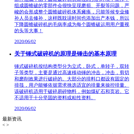
组成圆锥破的零部件会很快呈现磨损、开裂等问题，严
峻的会形成整个圆锥破碎机体系瘫痪，只能等候专业修
补人员去修补，这样既耽误时间也添加出产本钱，所以
下降圆锥破碎机的毛病率成为每个圆锥破运用用户重视
的头等大事！
2020/06/02
关于锤式破碎机的原理是锤击的基本原理
锤式破碎机按结构类型分为立式，卧式，单转子，双转
子等类型，主要是通过高速移动锤的冲击，冲击，剪切
和磨削效果进行破碎的。大部分的排料口都设有固定的
排筏，用户能够依据需求挑选适宜的排量来操控排量。
该破碎机适用于破碎易碎物料，例如煤矿石和页岩。它
不适用于十分坚固的资料或粘性资料。
2020/06/02
最新资讯
<
>