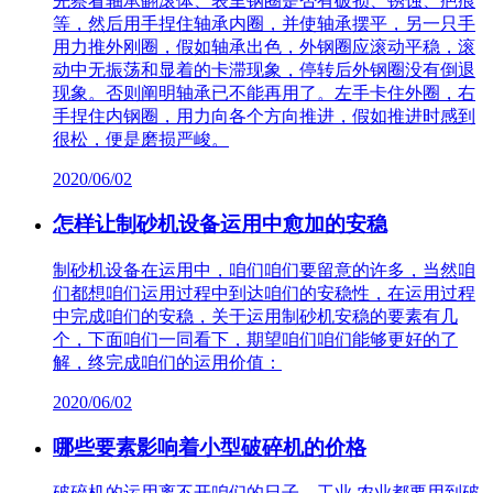
先察看轴承翻滚体、表里钢圈是否有破损、锈蚀、疤痕
等，然后用手捏住轴承内圈，并使轴承摆平，另一只手
用力推外刚圈，假如轴承出色，外钢圈应滚动平稳，滚
动中无振荡和显着的卡滞现象，停转后外钢圈没有倒退
现象。否则阐明轴承已不能再用了。左手卡住外圈，右
手捏住内钢圈，用力向各个方向推进，假如推进时感到
很松，便是磨损严峻。
2020/06/02
怎样让制砂机设备运用中愈加的安稳
制砂机设备在运用中，咱们咱们要留意的许多，当然咱
们都想咱们运用过程中到达咱们的安稳性，在运用过程
中完成咱们的安稳，关于运用制砂机安稳的要素有几
个，下面咱们一同看下，期望咱们咱们能够更好的了
解，终完成咱们的运用价值：
2020/06/02
哪些要素影响着小型破碎机的价格
破碎机的运用离不开咱们的日子，工业,农业都要用到破