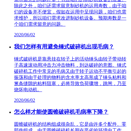
除此之外，咱们还需求留意制砂机的运用寿数，由于咱
们的设备并不便宜，假如在运用中呈现问题，咱们也需
求维护，所以咱们需求改进制砂机设备。预期寿数是一
个咱们需求留意的问题。
2020/06/02
我们怎样有用避免锤式破碎机出现毛病？
锤式破碎机是靠悬挂在转子上的活动锤头由转子带动转
子高速滚动用冲击力冲击物料，到达破碎的意图。锤式
破碎机工作中常见的毛病又由于转子运动不平衡引起的
振荡和由于处理的物料的含水率太高形成了锤头粘料和
篦条缝隙的粘料阻塞，必将导致负荷骤增，跳闸，乃至
烧坏电动机。
2020/06/02
怎么样才能使圆锥破碎机毛病率下降？
圆锥破碎机的结构组成很杂乱，它是由许多个配件、零
部件组成，由于圆锥破碎机长期在恶劣的环境中工作，