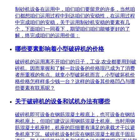
制砂机设备在运用中，咱们咱们要留意的许多，当然咱
们都想咱们运用过程中到达咱们的安稳性，在运用过程
中完成咱们的安稳，关于运用制砂机安稳的要素有几
个，下面咱们一同看下，期望咱们咱们能够更好的了
解，终完成咱们的运用价值：
哪些要素影响着小型破碎机的价格
破碎机的运用离不开咱们的日子，工业,农业都要用到破
碎机。因而掌握和了解一款设备的价格现已成为了消费
者所重视的焦点。就拿小型破坏机而言，小型破坏机价
格价格怎样样多少钱一台？这样的设备其价格凹凸与哪
些要素有联系呢？
关于破碎机的设备和试机办法有哪些
破碎机即可设备在钢筋混凝土根底上，也可设备在钢结
构机座上，但咱们建议运用钢筋混凝土机座。当时用钢
筋混凝土机座时，机座的巨细要有满足的承载才干以避
免机座下沉。破碎机设备时应在钢筋混凝土根底干固后