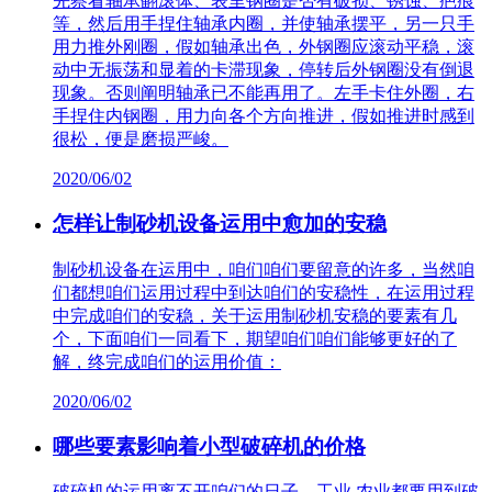
先察看轴承翻滚体、表里钢圈是否有破损、锈蚀、疤痕
等，然后用手捏住轴承内圈，并使轴承摆平，另一只手
用力推外刚圈，假如轴承出色，外钢圈应滚动平稳，滚
动中无振荡和显着的卡滞现象，停转后外钢圈没有倒退
现象。否则阐明轴承已不能再用了。左手卡住外圈，右
手捏住内钢圈，用力向各个方向推进，假如推进时感到
很松，便是磨损严峻。
2020/06/02
怎样让制砂机设备运用中愈加的安稳
制砂机设备在运用中，咱们咱们要留意的许多，当然咱
们都想咱们运用过程中到达咱们的安稳性，在运用过程
中完成咱们的安稳，关于运用制砂机安稳的要素有几
个，下面咱们一同看下，期望咱们咱们能够更好的了
解，终完成咱们的运用价值：
2020/06/02
哪些要素影响着小型破碎机的价格
破碎机的运用离不开咱们的日子，工业,农业都要用到破