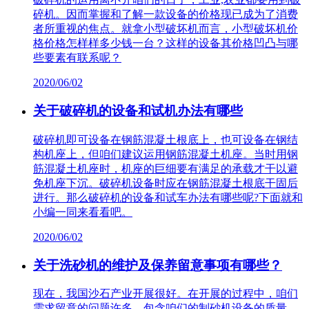
碎机。因而掌握和了解一款设备的价格现已成为了消费
者所重视的焦点。就拿小型破坏机而言，小型破坏机价
格价格怎样样多少钱一台？这样的设备其价格凹凸与哪
些要素有联系呢？
2020/06/02
关于破碎机的设备和试机办法有哪些
破碎机即可设备在钢筋混凝土根底上，也可设备在钢结
构机座上，但咱们建议运用钢筋混凝土机座。当时用钢
筋混凝土机座时，机座的巨细要有满足的承载才干以避
免机座下沉。破碎机设备时应在钢筋混凝土根底干固后
进行。那么破碎机的设备和试车办法有哪些呢?下面就和
小编一同来看看吧。
2020/06/02
关于洗砂机的维护及保养留意事项有哪些？
现在，我国沙石产业开展很好。在开展的过程中，咱们
需求留意的问题许多，包含咱们的制砂机设备的质量。