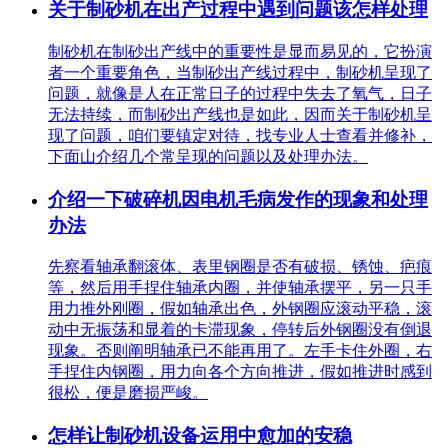
关于制砂机在出产过程中遇到问题该怎样处理
制砂机在制砂出产线中的重要性是显而易见的，它扮演
者一个重要角色，当制砂出产线过程中，制砂机呈现了
问题，就像是人在正常日子的过程中失去了氧气，日子
无法持续，而制砂出产线也是如此，因而关于制砂机呈
现了问题，咱们要镇定对待，找专业人士查看并修补，
下面山介绍几个常呈现的问题以及处理办法。
介绍一下破碎机因电机毛病发作的现象和处理
办法
先察看轴承翻滚体、表里钢圈是否有破损、锈蚀、疤痕
等，然后用手捏住轴承内圈，并使轴承摆平，另一只手
用力推外刚圈，假如轴承出色，外钢圈应滚动平稳，滚
动中无振荡和显着的卡滞现象，停转后外钢圈没有倒退
现象。否则阐明轴承已不能再用了。左手卡住外圈，右
手捏住内钢圈，用力向各个方向推进，假如推进时感到
很松，便是磨损严峻。
怎样让制砂机设备运用中愈加的安稳