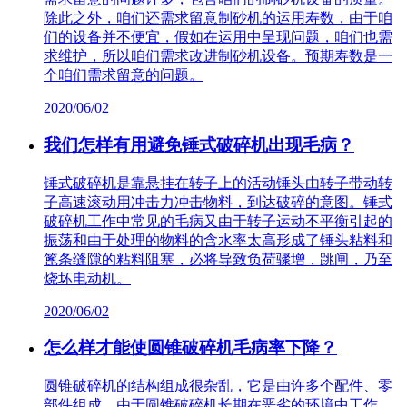
除此之外，咱们还需求留意制砂机的运用寿数，由于咱
们的设备并不便宜，假如在运用中呈现问题，咱们也需
求维护，所以咱们需求改进制砂机设备。预期寿数是一
个咱们需求留意的问题。
2020/06/02
我们怎样有用避免锤式破碎机出现毛病？
锤式破碎机是靠悬挂在转子上的活动锤头由转子带动转
子高速滚动用冲击力冲击物料，到达破碎的意图。锤式
破碎机工作中常见的毛病又由于转子运动不平衡引起的
振荡和由于处理的物料的含水率太高形成了锤头粘料和
篦条缝隙的粘料阻塞，必将导致负荷骤增，跳闸，乃至
烧坏电动机。
2020/06/02
怎么样才能使圆锥破碎机毛病率下降？
圆锥破碎机的结构组成很杂乱，它是由许多个配件、零
部件组成，由于圆锥破碎机长期在恶劣的环境中工作，