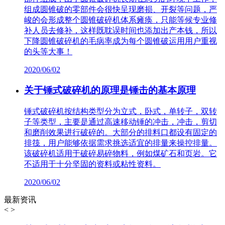
组成圆锥破的零部件会很快呈现磨损、开裂等问题，严
峻的会形成整个圆锥破碎机体系瘫痪，只能等候专业修
补人员去修补，这样既耽误时间也添加出产本钱，所以
下降圆锥破碎机的毛病率成为每个圆锥破运用用户重视
的头等大事！
2020/06/02
关于锤式破碎机的原理是锤击的基本原理
锤式破碎机按结构类型分为立式，卧式，单转子，双转
子等类型，主要是通过高速移动锤的冲击，冲击，剪切
和磨削效果进行破碎的。大部分的排料口都设有固定的
排筏，用户能够依据需求挑选适宜的排量来操控排量。
该破碎机适用于破碎易碎物料，例如煤矿石和页岩。它
不适用于十分坚固的资料或粘性资料。
2020/06/02
最新资讯
<
>