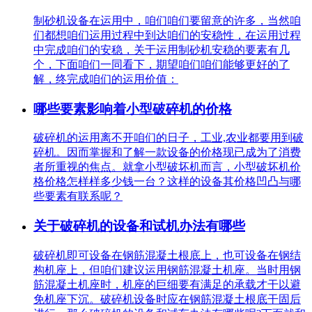
制砂机设备在运用中，咱们咱们要留意的许多，当然咱
们都想咱们运用过程中到达咱们的安稳性，在运用过程
中完成咱们的安稳，关于运用制砂机安稳的要素有几
个，下面咱们一同看下，期望咱们咱们能够更好的了
解，终完成咱们的运用价值：
哪些要素影响着小型破碎机的价格
破碎机的运用离不开咱们的日子，工业,农业都要用到破
碎机。因而掌握和了解一款设备的价格现已成为了消费
者所重视的焦点。就拿小型破坏机而言，小型破坏机价
格价格怎样样多少钱一台？这样的设备其价格凹凸与哪
些要素有联系呢？
关于破碎机的设备和试机办法有哪些
破碎机即可设备在钢筋混凝土根底上，也可设备在钢结
构机座上，但咱们建议运用钢筋混凝土机座。当时用钢
筋混凝土机座时，机座的巨细要有满足的承载才干以避
免机座下沉。破碎机设备时应在钢筋混凝土根底干固后